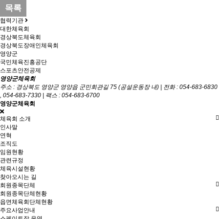
목록
협력기관
대한체육회
경상북도체육회
경상북도장애인체육회
영양군
국민체육진흥공단
스포츠안전공제
영양군체육회
주소 : 경상북도 영양군 영양읍 군민회관길 75 (공설운동장 내) | 전화 : 054-683-6830
, 054-683-7330 | 팩스 : 054-683-6700
영양군체육회
체육회 소개
인사말
연혁
조직도
임원현황
관련규정
체육시설현황
찾아오시는 길
회원종목단체
회원종목단체현황
읍면체육회단체현황
주요사업안내
스케이트장 운영