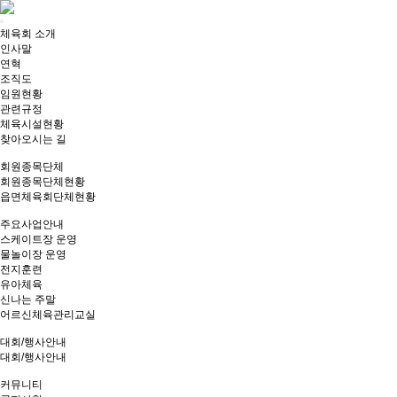
Toggle
체육회 소개
navigation
인사말
연혁
조직도
임원현황
관련규정
체육시설현황
찾아오시는 길
회원종목단체
회원종목단체현황
읍면체육회단체현황
주요사업안내
스케이트장 운영
물놀이장 운영
전지훈련
유아체육
신나는 주말
어르신체육관리교실
대회/행사안내
대회/행사안내
커뮤니티